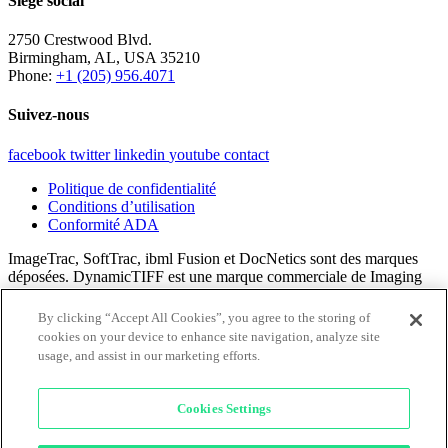
Siège social
2750 Crestwood Blvd.
Birmingham, AL, USA 35210
Phone:
+1 (205) 956.4071
Suivez-nous
facebook
twitter
linkedin
youtube
contact
Politique de confidentialité
Conditions d’utilisation
Conformité ADA
ImageTrac, SoftTrac, ibml Fusion et DocNetics sont des marques
déposées. DynamicTIFF est une marque commerciale de Imaging
Business Machines, LLC.
By clicking “Accept All Cookies”, you agree to the storing of
Tout le contenu © 2024 Imaging Business Machines, LLC.
cookies on your device to enhance site navigation, analyze site
usage, and assist in our marketing efforts.
×
Cookies Settings