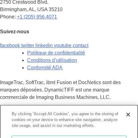
2750 Crestwood Blvd.
Birmingham, AL, USA 35210
Phone:
+1 (205) 956.4071
Suivez-nous
facebook
twitter
linkedin
youtube
contact
Politique de confidentialité
Conditions d’utilisation
Conformité ADA
ImageTrac, SoftTrac, ibml Fusion et DocNetics sont des
marques déposées. DynamicTIFF est une marque
commerciale de Imaging Business Machines, LLC.
Tout le contenu © 2024 Imaging Business Machines, LLC.
By clicking “Accept All Cookies”, you agree to the storing of
cookies on your device to enhance site navigation, analyze
site usage, and assist in our marketing efforts.
×