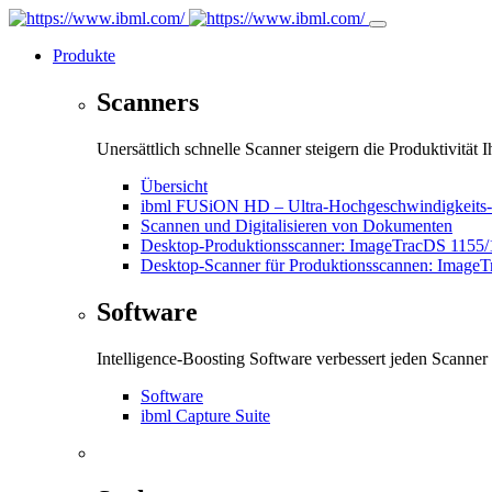
Produkte
Scanners
Unersättlich schnelle Scanner steigern die Produktivität Ih
Übersicht
ibml FUSiON HD – Ultra-Hochgeschwindigkeits-Sca
Scannen und Digitalisieren von Dokumenten
Desktop-Produktionsscanner: ImageTracDS 1155
Desktop-Scanner für Produktionsscannen: Image
Software
Intelligence-Boosting Software verbessert jeden Scanner
Software
ibml Capture Suite