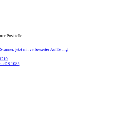
rer Poststelle
nner, jetzt mit verbesserter Auflösung
/1210
TracDS 1085