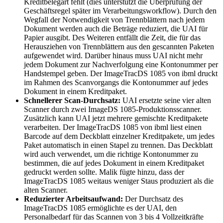
Kreditbelegart fehlt (dies unterstützt die Überprüfung der
Geschäftsregel später im Verarbeitungsworkflow). Durch den
Wegfall der Notwendigkeit von Trennblättern nach jedem
Dokument werden auch die Beträge reduziert, die UAI für
Papier ausgibt. Des Weiteren entfällt die Zeit, die für das
Herausziehen von Trennblättern aus den gescannten Paketen
aufgewendet wird. Darüber hinaus muss UAI nicht mehr
jedem Dokument zur Nachverfolgung eine Kontonummer per
Handstempel geben. Der ImageTracDS 1085 von ibml druckt
im Rahmen des Scanvorgangs die Kontonummer auf jedes
Dokument in einem Kreditpaket.
Schnellerer Scan-Durchsatz:
UAI ersetzte seine vier alten
Scanner durch zwei ImageDS 1085-Produktionsscanner.
Zusätzlich kann UAI jetzt mehrere gemischte Kreditpakete
verarbeiten. Der ImageTracDS 1085 von ibml liest einen
Barcode auf dem Deckblatt einzelner Kreditpakete, um jedes
Paket automatisch in einen Stapel zu trennen. Das Deckblatt
wird auch verwendet, um die richtige Kontonummer zu
bestimmen, die auf jedes Dokument in einem Kreditpaket
gedruckt werden sollte. Malik fügte hinzu, dass der
ImageTracDS 1085 weitaus weniger Staus produziert als die
alten Scanner.
Reduzierter Arbeitsaufwand:
Der Durchsatz des
ImageTracDS 1085 ermöglichte es der UAI, den
Personalbedarf für das Scannen von 3 bis 4 Vollzeitkräfte