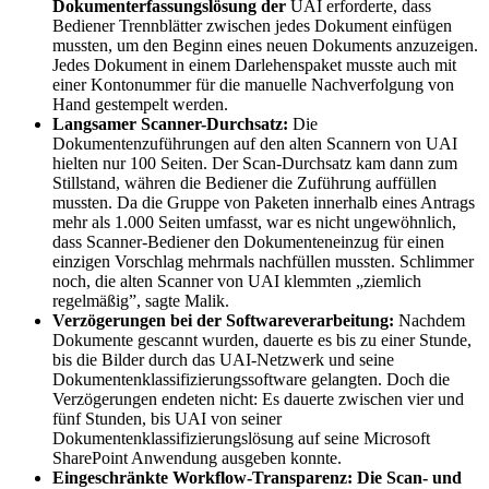
Dokumenterfassungslösung der
UAI erforderte, dass
Bediener Trennblätter zwischen jedes Dokument einfügen
mussten, um den Beginn eines neuen Dokuments anzuzeigen.
Jedes Dokument in einem Darlehenspaket musste auch mit
einer Kontonummer für die manuelle Nachverfolgung von
Hand gestempelt werden.
Langsamer Scanner-Durchsatz:
Die
Dokumentenzuführungen auf den alten Scannern von UAI
hielten nur 100 Seiten. Der Scan-Durchsatz kam dann zum
Stillstand, währen die Bediener die Zuführung auffüllen
mussten. Da die Gruppe von Paketen innerhalb eines Antrags
mehr als 1.000 Seiten umfasst, war es nicht ungewöhnlich,
dass Scanner-Bediener den Dokumenteneinzug für einen
einzigen Vorschlag mehrmals nachfüllen mussten. Schlimmer
noch, die alten Scanner von UAI klemmten „ziemlich
regelmäßig”, sagte Malik.
Verzögerungen bei der Softwareverarbeitung:
Nachdem
Dokumente gescannt wurden, dauerte es bis zu einer Stunde,
bis die Bilder durch das UAI-Netzwerk und seine
Dokumentenklassifizierungssoftware gelangten. Doch die
Verzögerungen endeten nicht: Es dauerte zwischen vier und
fünf Stunden, bis UAI von seiner
Dokumentenklassifizierungslösung auf seine Microsoft
SharePoint Anwendung ausgeben konnte.
Eingeschränkte Workflow-Transparenz: Die Scan- und