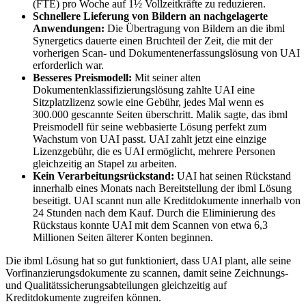
(FTE) pro Woche auf 1½ Vollzeitkräfte zu reduzieren.
Schnellere Lieferung von Bildern an nachgelagerte
Anwendungen:
Die Übertragung von Bildern an die ibml
Synergetics dauerte einen Bruchteil der Zeit, die mit der
vorherigen Scan- und Dokumentenerfassungslösung von UAI
erforderlich war.
Besseres Preismodell:
Mit seiner alten
Dokumentenklassifizierungslösung zahlte UAI eine
Sitzplatzlizenz sowie eine Gebühr, jedes Mal wenn es
300.000 gescannte Seiten überschritt. Malik sagte, das ibml
Preismodell für seine webbasierte Lösung perfekt zum
Wachstum von UAI passt. UAI zahlt jetzt eine einzige
Lizenzgebühr, die es UAI ermöglicht, mehrere Personen
gleichzeitig an Stapel zu arbeiten.
Kein Verarbeitungsrückstand:
UAI hat seinen Rückstand
innerhalb eines Monats nach Bereitstellung der ibml Lösung
beseitigt. UAI scannt nun alle Kreditdokumente innerhalb von
24 Stunden nach dem Kauf. Durch die Eliminierung des
Rückstaus konnte UAI mit dem Scannen von etwa 6,3
Millionen Seiten älterer Konten beginnen.
Die ibml Lösung hat so gut funktioniert, dass UAI plant, alle seine
Vorfinanzierungsdokumente zu scannen, damit seine Zeichnungs-
und Qualitätssicherungsabteilungen gleichzeitig auf
Kreditdokumente zugreifen können.