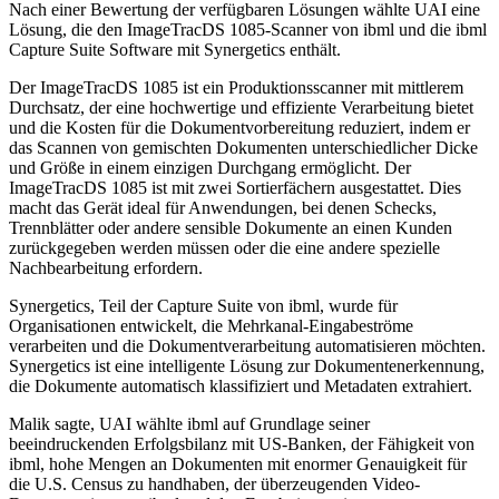
Nach einer Bewertung der verfügbaren Lösungen wählte UAI eine
Lösung, die den ImageTracDS 1085-Scanner von ibml und die ibml
Capture Suite Software mit Synergetics enthält.
Der ImageTracDS 1085 ist ein Produktionsscanner mit mittlerem
Durchsatz, der eine hochwertige und effiziente Verarbeitung bietet
und die Kosten für die Dokumentvorbereitung reduziert, indem er
das Scannen von gemischten Dokumenten unterschiedlicher Dicke
und Größe in einem einzigen Durchgang ermöglicht. Der
ImageTracDS 1085 ist mit zwei Sortierfächern ausgestattet. Dies
macht das Gerät ideal für Anwendungen, bei denen Schecks,
Trennblätter oder andere sensible Dokumente an einen Kunden
zurückgegeben werden müssen oder die eine andere spezielle
Nachbearbeitung erfordern.
Synergetics, Teil der Capture Suite von ibml, wurde für
Organisationen entwickelt, die Mehrkanal-Eingabeströme
verarbeiten und die Dokumentverarbeitung automatisieren möchten.
Synergetics ist eine intelligente Lösung zur Dokumentenerkennung,
die Dokumente automatisch klassifiziert und Metadaten extrahiert.
Malik sagte, UAI wählte ibml auf Grundlage seiner
beeindruckenden Erfolgsbilanz mit US-Banken, der Fähigkeit von
ibml, hohe Mengen an Dokumenten mit enormer Genauigkeit für
die U.S. Census zu handhaben, der überzeugenden Video-