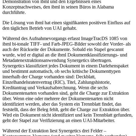
Demonstration von ibml und den Ergebnissen eines
Konzeptnachweises, den ibml in seinen Büros in Alabama
durchführte.
Die Lösung von ibml hat einen signifikanten positiven Einfluss auf
den täglichen Betrieb von UAI gehabt.
Während des Aufnahmevorgangs erfasst ImageTracDS 1085 von
ibml bi-tonale TIFF- und Farb-JPEG-Bilder sowohl der Vorder- als
auch der Rückseite der Dokumente. Sobald ein Stapel gescannt
wurde, wird er digital an die ibml Dokumentklassifizierungs- und
Metadatenextraktionsanwendung Synergetics übertragen.
Synergetics klassifiziert jedes Dokument in einem Darlehenspaket
und bestimmt automatisch, ob sechs kritische Dokumenttypen
innerhalb der Charge vorhanden sind: Deckblatt,
Einzelhandelsratenvertrag (RIC), Titel, Zahlungshistorie,
Kreditantrag und Verkaufsabrechnung. Wenn die sechs
Dokumentenarten vorhanden sind, geht die Charge zur Extraktion
über. Wenn eine oder mehrere der Dokumentenarten nicht
identifiziert werden, aber das System ein Trennblatt findet, das
feststellt, dass der Beleg fehlt, geht die Charge zur Extraktion über.
Wird ein Dokument nicht identifiziert und kein Trennblatt gefunden,
geht der Stapel zur Verifizierung an einen UAI-Mitarbeiter.
Während der Extraktion liest Synergetics drei Felder –