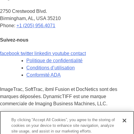
2750 Crestwood Blvd.
Birmingham, AL, USA 35210
Phone:
+1 (205) 956.4071
Suivez-nous
facebook
twitter
linkedin
youtube
contact
Politique de confidentialité
Conditions d’utilisation
Conformité ADA
ImageTrac, SoftTrac, ibml Fusion et DocNetics sont des
marques déposées. DynamicTIFF est une marque
commerciale de Imaging Business Machines, LLC.
Tout le contenu © 2024 Imaging Business Machines, LLC.
By clicking “Accept All Cookies”, you agree to the storing of
cookies on your device to enhance site navigation, analyze
site usage, and assist in our marketing efforts.
×