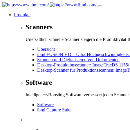
Produkte
Scanners
Unersättlich schnelle Scanner steigern die Produktivität Ih
Übersicht
ibml FUSiON HD – Ultra-Hochgeschwindigkeits-Sca
Scannen und Digitalisieren von Dokumenten
Desktop-Produktionsscanner: ImageTracDS 1155
Desktop-Scanner für Produktionsscannen: Image
Software
Intelligence-Boosting Software verbessert jeden Scanner
Software
ibml Capture Suite