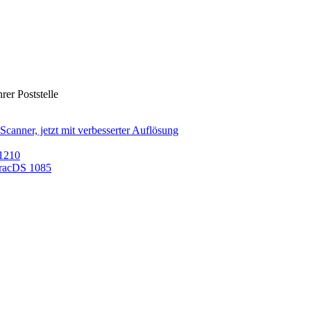
rer Poststelle
nner, jetzt mit verbesserter Auflösung
/1210
TracDS 1085