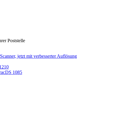
rer Poststelle
nner, jetzt mit verbesserter Auflösung
/1210
TracDS 1085