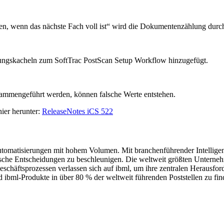
, wenn das nächste Fach voll ist“ wird die Dokumentenzählung durch D
rungskacheln zum SoftTrac PostScan Setup Workflow hinzugefügt.
mmengeführt werden, können falsche Werte entstehen.
hier herunter:
ReleaseNotes iCS 522
sautomatisierungen mit hohem Volumen. Mit branchenführender Intellig
ische Entscheidungen zu beschleunigen. Die weltweit größten Unterne
chäftsprozessen verlassen sich auf ibml, um ihre zentralen Herausfo
ibml-Produkte in über 80 % der weltweit führenden Poststellen zu fin