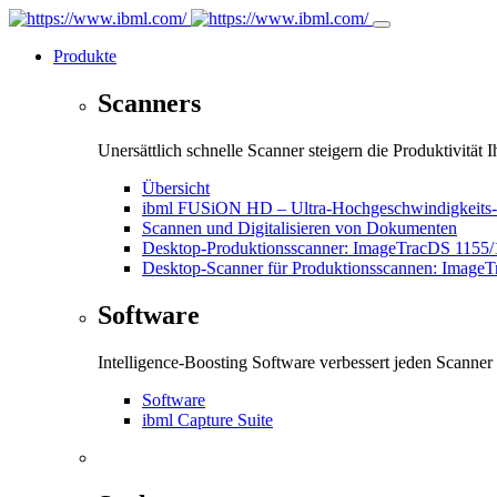
Produkte
Scanners
Unersättlich schnelle Scanner steigern die Produktivität Ih
Übersicht
ibml FUSiON HD – Ultra-Hochgeschwindigkeits-Sca
Scannen und Digitalisieren von Dokumenten
Desktop-Produktionsscanner: ImageTracDS 1155
Desktop-Scanner für Produktionsscannen: Image
Software
Intelligence-Boosting Software verbessert jeden Scanner
Software
ibml Capture Suite