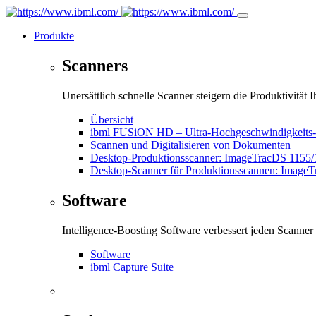
Produkte
Scanners
Unersättlich schnelle Scanner steigern die Produktivität Ih
Übersicht
ibml FUSiON HD – Ultra-Hochgeschwindigkeits-Sca
Scannen und Digitalisieren von Dokumenten
Desktop-Produktionsscanner: ImageTracDS 1155
Desktop-Scanner für Produktionsscannen: Image
Software
Intelligence-Boosting Software verbessert jeden Scanner
Software
ibml Capture Suite