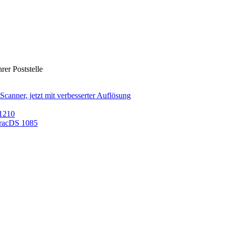
rer Poststelle
nner, jetzt mit verbesserter Auflösung
/1210
TracDS 1085