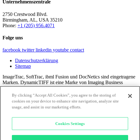
Unternehmenszentrale
2750 Crestwood Blvd.
Birmingham, AL, USA 35210
Phone:
+1 (205) 956.4071
Folge uns
facebook
twitter
linkedin
youtube
contact
Datenschutzerklärung
Sitemap
ImageTrac, SoftTrac, ibml Fusion und DocNetics sind eingetragene
Marken. DynamicTIFF ist eine Marke von Imaging Business
Machines, LLC.
By clicking “Accept All Cookies”, you agree to the storing of
Alle Inhalte © 2024 Imaging Business Machines, LLC.
cookies on your device to enhance site navigation, analyze site
usage, and assist in our marketing efforts.
×
Cookies Settings