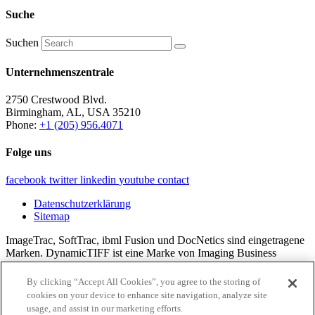
Suche
Suchen
Unternehmenszentrale
2750 Crestwood Blvd.
Birmingham, AL, USA 35210
Phone:
+1 (205) 956.4071
Folge uns
facebook
twitter
linkedin
youtube
contact
Datenschutzerklärung
Sitemap
ImageTrac, SoftTrac, ibml Fusion und DocNetics sind eingetragene
Marken. DynamicTIFF ist eine Marke von Imaging Business
Machines, LLC.
By clicking “Accept All Cookies”, you agree to the storing of
Alle Inhalte © 2024 Imaging Business Machines, LLC.
cookies on your device to enhance site navigation, analyze site
usage, and assist in our marketing efforts.
×